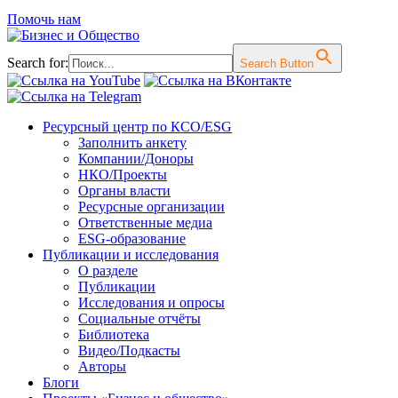
Помочь нам
Search for:
Search Button
Перейти
Ресурсный центр по КСО/ESG
к
Заполнить анкету
содержимому
Компании/Доноры
НКО/Проекты
Органы власти
Ресурсные организации
Ответственные медиа
ESG-образование
Публикации и исследования
О разделе
Публикации
Исследования и опросы
Социальные отчёты
Библиотека
Видео/Подкасты
Авторы
Блоги